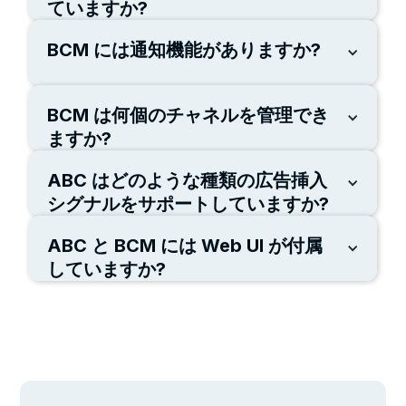
ていますか?
BCM には通知機能がありますか?
Broadcast Manager は、N+1、N+M、または N+N の
「アクティブ-アクティブ」冗長モードで実行する構成
が可能で、プログラムに堅牢な冗長性を提供します、
さらにマネージャー自体もバックアップ マネージャー
BCM は何個のチャネルを管理でき
BCM には、マシンとプログラムの状態に基づいて通知
マシンによって保護し、継続的な操作が保証します。
を送信する監視機能が組み込まれています。検出可能
ますか?
な状態の例としては、マシンの状態、ストリーミング
の開始と停止、信号断、無音、または黒フレームなど
ABC はどのような種類の広告挿入
BCM は膨大な数のチャネンネルを管理できますが、最
があります。通知トリガーには、BCM の [監視] タブ
大数はプロジェクトの複雑さやマシンスペック、環境
シグナルをサポートしていますか?
からアクセスできます。
により変動します。 社内テストでは少なくとも 50
チャネルを安全に管理できることが確認されていま
ABC と BCM には Web UI が付属
SCTE35/104、ARIB STD-B39、ESAM、外部接点信号
す。
（接点入力ボードが必要）、ソフトウェアキュー、タ
していますか?
イムコードキュー をサポートしています。
はい、Web UI でライブ ストリーミング プログラムを
設定して実行できるほか、ライブ ストリーミング ク
ラスター内のプログラムとマシンを監視することもで
きます。さらに、アドブレーク コントロール機能も含
まれており、ストリーム中に手動で広告を挿入できま