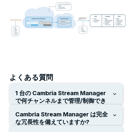
よくある質問
1 台の Cambria Stream Manager
で何チャンネルまで管理/制御でき
ますか？
Cambria Stream Manager は完全
1 台の Cambria Manager で最大 150 の番組またはチ
ャンネルを制御できます。
な冗長性を備えていますか?