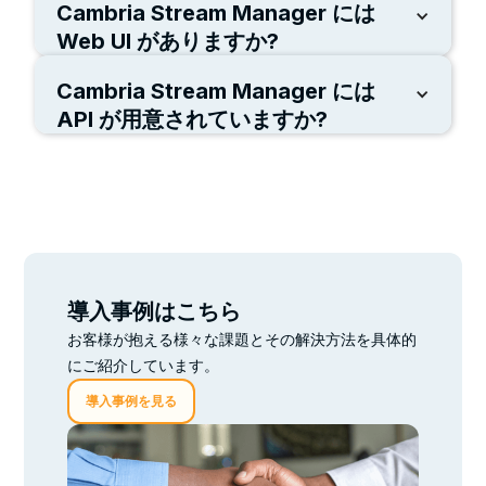
Cambria Stream Manager には
CSM はプログラムに対して完全かつ堅牢な冗長性を備
えており、N+1、N+M、または N+N の「アクティブ-
Web UI がありますか?
アクティブ」冗長モードで実行するように構成できま
す。マネージャー自体は、バックアップマネージャー
Cambria Stream Manager には
はい、Cambria Stream Web UI を使用すると、番組を
コンピューターまたは Kubernetes レプリカを通じて
簡単に設定し、開始時間と終了時間をスケジュール
API が用意されていますか?
冗長性を備えており、これらすべてが継続的な操作を
し、アクティブな番組を監視できます。
保証します。
はい、Cambria Stream ManagerとCambria Streamに
は、Cambria Streaming Cluster全体でストリーミング
プログラムを送信、監視、管理できるRESTベースの
APIがあります
導入事例はこちら
お客様が抱える様々な課題とその解決方法を具体的
にご紹介しています。
導入事例を見る