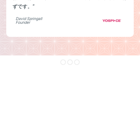
ずです。”
David Springall
Founder
Slide 2 of 3.