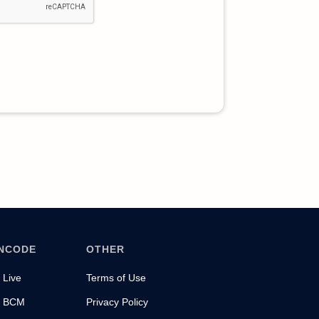
ENCODE
OTHER
 Live
Terms of Use
a BCM
Privacy Policy